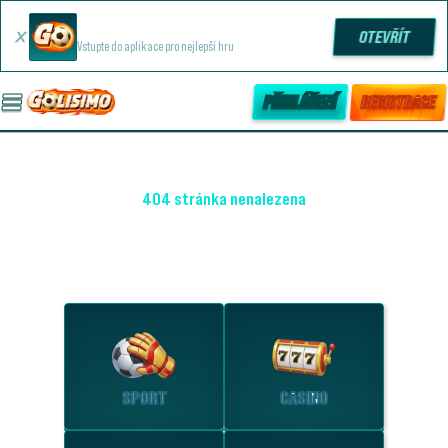
Golisimo Aplikace
OTEVŘÍT
Vstupte do aplikace pro nejlepší hru
PŘIHLÁŠENÍ
REGISTRACE
404 stránka nenalezena
OOPS! TUTO STRÁNKU NEMŮŽEME NAJÍT
Podívejte se na nejoblíbenější sekce.
SPORT
CASINO