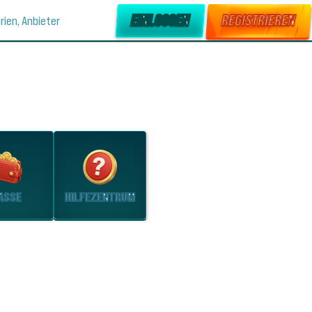
EINLOGGEN
REGISTRIEREN
rien, Anbieter
INDEN
ASSE
HILFEZENTRUM