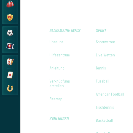
ALLGEMEINE INFOS
SPORT
Über uns
Sportwetten
Hilfezentrum
Live-Wetten
Anleitung
Tennis
Verknüpfung
Fussball
erstellen
American Football
Sitemap
Tischtennis
ZAHLUNGEN
Basketball