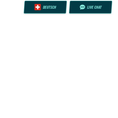
DEUTSCH
LIVE CHAT