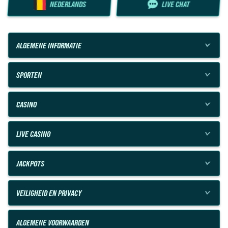
NEDERLANDS
LIVE CHAT
ALGEMENE INFORMATIE
SPORTEN
CASINO
LIVE CASINO
JACKPOTS
VEILIGHEID EN PRIVACY
ALGEMENE VOORWAARDEN