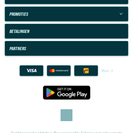
PROMOTIES
BETALINGEN
PARTNERS
Meer