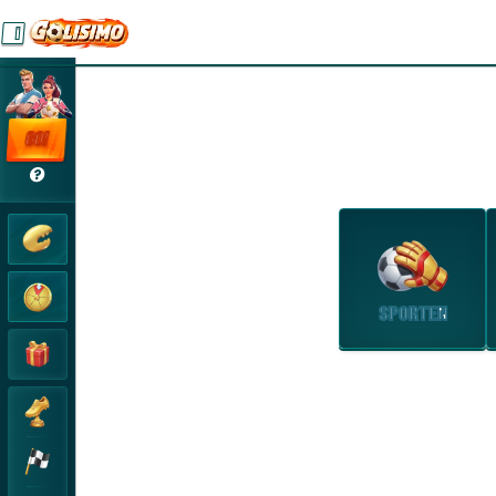
GO!
SPORTEN