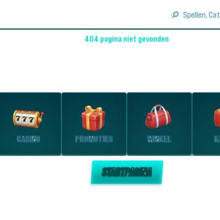
Spellen, Ca
404 pagina niet gevonden
OEPS! WE KUNNEN DIE PAGINA NIET VI
Bekijk de populairste onderdelen.
CASINO
PROMOTIES
WINKEL
K
STARTPAGINA