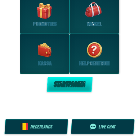
PROMOTIES
WINKEL
KASSA
HELPCENTRUM
STARTPAGINA
NEDERLANDS
LIVE CHAT