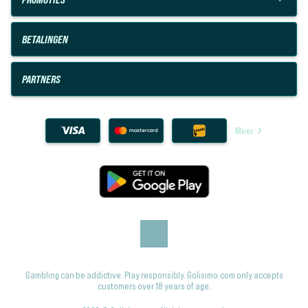
BETALINGEN
PARTNERS
Meer
Gambling can be addictive. Play responsibly. Golisimo.com only accepts
customers over 18 years of age.