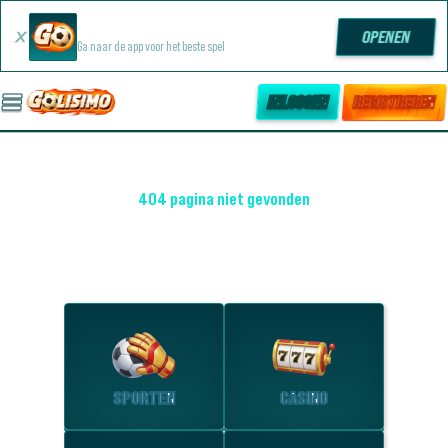
Golisimo-app
OPENEN
Ga naar de app voor het beste spel
INLOGGEN
REGISTREREN
404 pagina niet gevonden
OEPS! WE KUNNEN DIE PAGINA NIET VINDEN
Bekijk de populairste onderdelen.
SPORTEN
CASINO