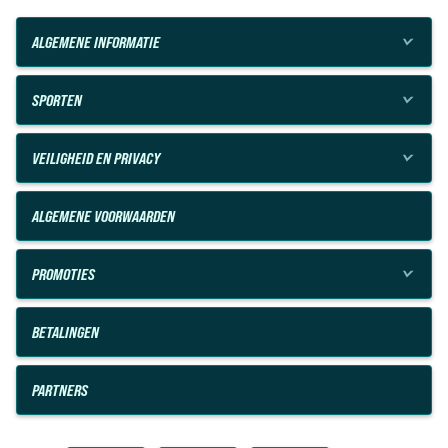
ALGEMENE INFORMATIE
SPORTEN
VEILIGHEID EN PRIVACY
ALGEMENE VOORWAARDEN
PROMOTIES
BETALINGEN
PARTNERS