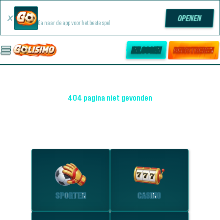
Golisimo-app
OPENEN
Ga naar de app voor het beste spel
INLOGGEN
REGISTREREN
404 pagina niet gevonden
OEPS! WE KUNNEN DIE PAGINA NIET VINDEN
Bekijk de populairste onderdelen.
SPORTEN
CASINO