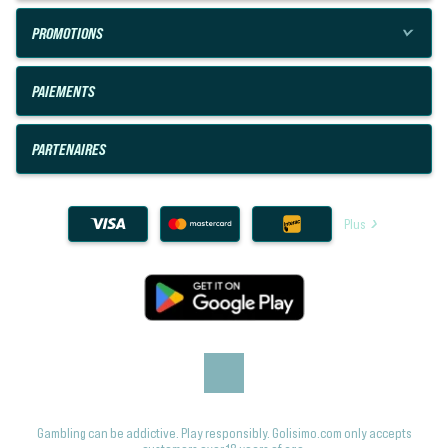
PROMOTIONS
PAIEMENTS
PARTENAIRES
Plus
Gambling can be addictive. Play responsibly. Golisimo.com only accepts