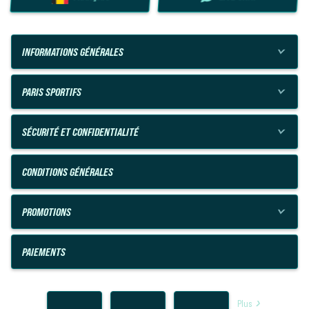
INFORMATIONS GÉNÉRALES
PARIS SPORTIFS
SÉCURITÉ ET CONFIDENTIALITÉ
CONDITIONS GÉNÉRALES
PROMOTIONS
PAIEMENTS
Plus