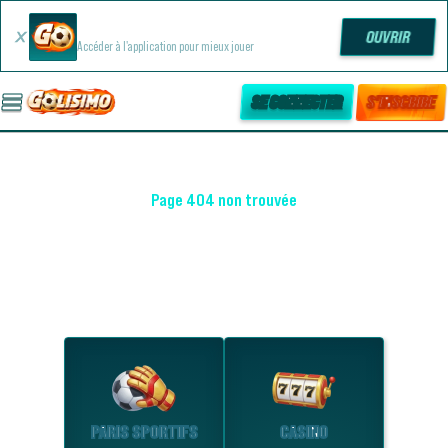
Golisimo Application
OUVRIR
Accéder à l'application pour mieux jouer
SE CONNECTER
S'INSCRIRE
Page 404 non trouvée
OUPS ! NOUS NE TROUVONS PAS CETTE
PAGE
Consultez les sections les plus populaires.
PARIS SPORTIFS
CASINO