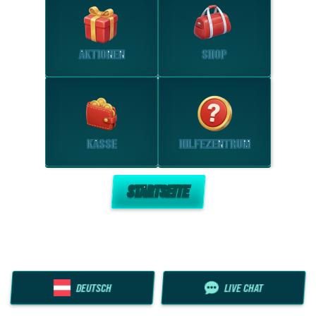
AKTIONEN
SHOP
KASSE
HILFEZENTRUM
STARTSEITE
DEUTSCH
LIVE CHAT