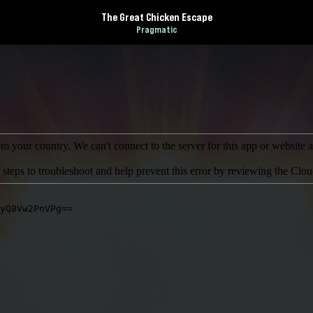
The Great Chicken Escape
Pragmatic