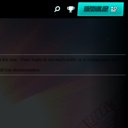
EINZAHLEN