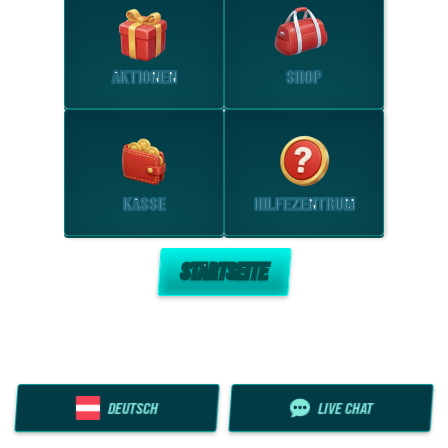
AKTIONEN
SHOP
KASSE
HILFEZENTRUM
STARTSEITE
DEUTSCH
LIVE CHAT